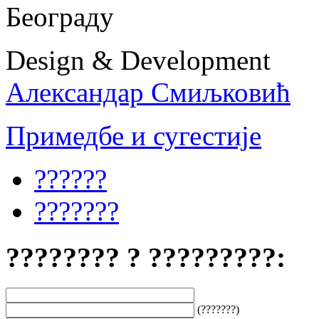
Београду
Design & Development
Александар Смиљковић
Примедбе и сугестије
??????
???????
???????? ? ?????????:
(???????)