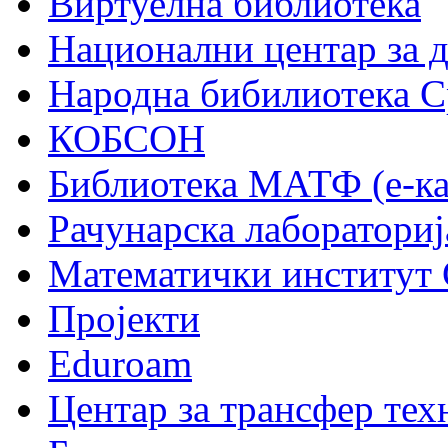
Виртуелна библиотека
Национални центар за 
Народна бибилиотека С
КОБСОН
Библиотека МАТФ (е-ка
Рачунарска лабораториј
Математички институт
Пројекти
Eduroam
Центар за трансфер тех