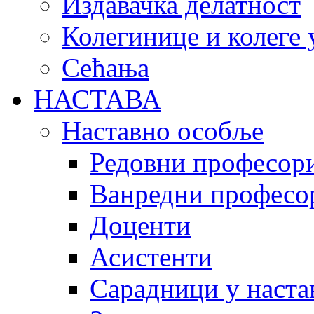
Издавачка делатност
Колегинице и колеге 
Сећања
НАСТАВА
Наставно особље
Редовни професор
Ванредни професо
Доценти
Асистенти
Сарадници у наста