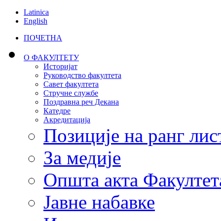
Latinica
English
ПОЧЕТНА
О ФАКУЛТЕТУ
Историјат
Руководство факултета
Савет факултета
Стручне службе
Поздравна реч Декана
Катедре
Акредитација
Позиције на ранг лис
За медије
Општа акта Факултет
Јавне набавке