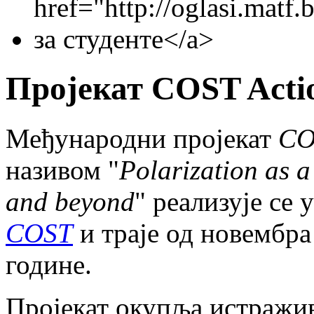
Пројекат COST Acti
Међународни пројекат
CO
називом "
Polarization as a
and beyond
" реализује се
COST
и траје од новембра
године.
Пројекат окупља истражив