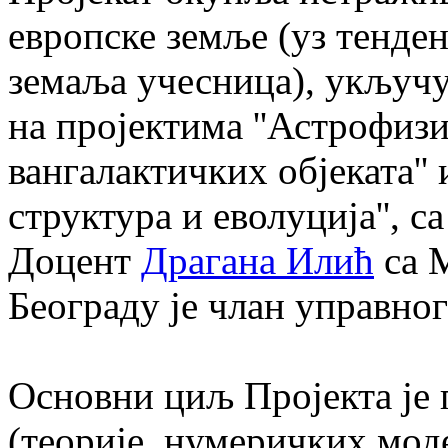
европске земље (уз тенде
земаља учесница), укључу
на пројектима ''Астрофиз
вангалактичких објеката''
структура и еволуција'', 
Доцент
Драгана Илић
са М
Београду је члан управног
Основни циљ Пројекта је
(теорије, нумеричких моде